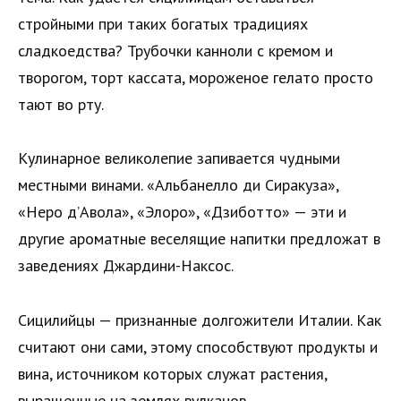
стройными при таких богатых традициях
сладкоедства? Трубочки канноли с кремом и
творогом, торт кассата, мороженое гелато просто
тают во рту.
Кулинарное великолепие запивается чудными
местными винами. «Альбанелло ди Сиракуза»,
«Неро д’Авола», «Элоро», «Дзиботто» — эти и
другие ароматные веселящие напитки предложат в
заведениях Джардини-Наксос.
Сицилийцы — признанные долгожители Италии. Как
считают они сами, этому способствуют продукты и
вина, источником которых служат растения,
выращенные на землях вулканов.