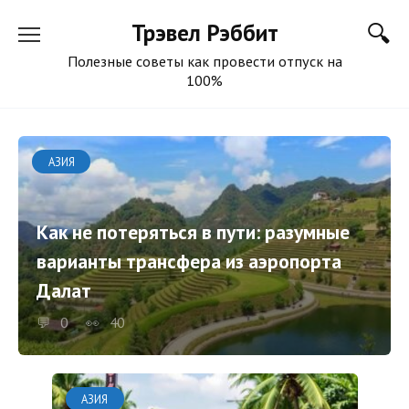
Перейти
Трэвел Рэббит
к
содержанию
Полезные советы как провести отпуск на
100%
АЗИЯ
Как не потеряться в пути: разумные
варианты трансфера из аэропорта
Далат
0
40
АЗИЯ