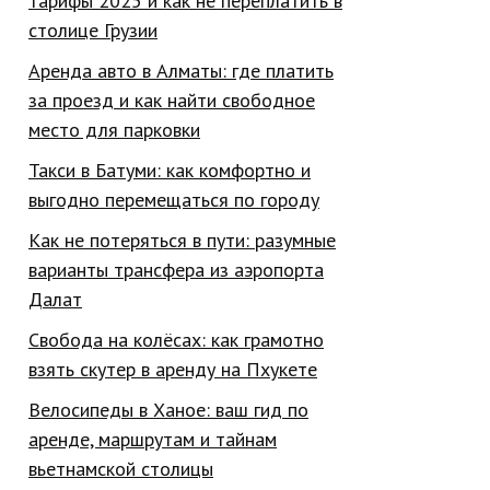
тарифы 2025 и как не переплатить в
столице Грузии
Аренда авто в Алматы: где платить
за проезд и как найти свободное
место для парковки
Такси в Батуми: как комфортно и
выгодно перемещаться по городу
Как не потеряться в пути: разумные
варианты трансфера из аэропорта
Далат
Свобода на колёсах: как грамотно
взять скутер в аренду на Пхукете
Велосипеды в Ханое: ваш гид по
аренде, маршрутам и тайнам
вьетнамской столицы