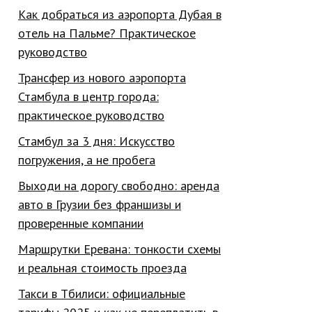
Как добраться из аэропорта Дубая в
отель на Пальме? Практическое
руководство
Трансфер из нового аэропорта
Стамбула в центр города:
практическое руководство
Стамбул за 3 дня: Искусство
погружения, а не пробега
Выходи на дорогу свободно: аренда
авто в Грузии без франшизы и
проверенные компании
Маршрутки Еревана: тонкости схемы
и реальная стоимость проезда
Такси в Тбилиси: официальные