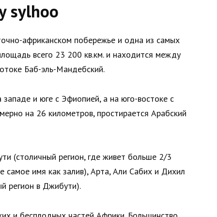
y sylhoo
точно-африканском побережье и одна из самых
площадь всего 23 200 кв.км. и находится между
отоке Баб-эль-Мандебский.
а западе и юге с Эфиопией, а на юго-востоке с
имерно на 26 километров, простирается Арабский
ути (столичный регион, где живет больше 2/3
е самое имя как залив), Арта, Али Сабих и Дихил
й регион в Джибути).
хих и бесплодных частей Африки. Большинство