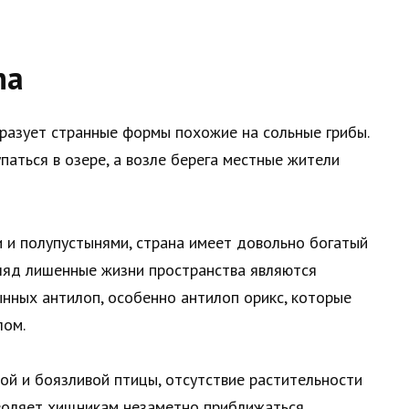
na
образует странные формы похожие на сольные грибы.
аться в озере, а возле берега местные жители
 и полупустынями, страна имеет довольно богатый
гляд лишенные жизни пространства являются
нных антилоп, особенно антилоп орикс, которые
лом.
ой и боязливой птицы, отсутствие растительности
зволяет хищникам незаметно приближаться.