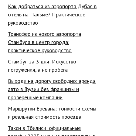
Как добраться из аэропорта Дубая в
отель на Пальме? Практическое
руководство
Трансфер из нового аэропорта
Стамбула в центр города:
практическое руководство
Стамбул за 3 дня: Искусство
погружения, а не пробега
Выходи на дорогу свободно: аренда
авто в Грузии без франшизы и
проверенные компании
Маршрутки Еревана: тонкости схемы
и реальная стоимость проезда
Такси в Тбилиси: официальные