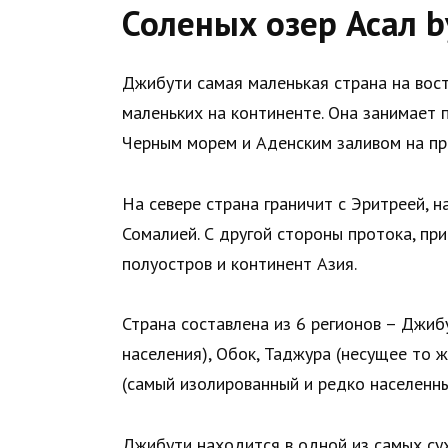
Соленых озер Асал b
Джибути самая маленькая страна на вос
маленьких на континенте. Она занимает 
Черным морем и Аденским заливом на пр
На севере страна граничит с Эритреей, н
Сомалией. С другой стороны протока, пр
полуостров и континент Азия.
Страна составлена из 6 регионов – Джиб
населения), Обок, Таджура (несущее то ж
(самый изолированный и редко населенны
Джибути находится в одной из самых су