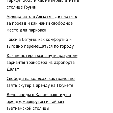
тарифы 2025 и как не переплатить в
столице Грузии
Аренда авто в Алматы: где платить
за проезд и как найти свободное
место для парковки
Такси в Батуми: как комфортно и
выгодно перемещаться по городу
Как не потеряться в пути: разумные
варианты трансфера из аэропорта
Далат
Свобода на колёсах: как грамотно
взять скутер в аренду на Пхукете
Велосипеды в Ханое: ваш гид по
аренде, маршрутам и тайнам
вьетнамской столицы