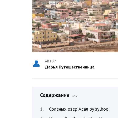
АВТОР
Дарья Путешественница
Содержание
Соленых озер Асал by sylhoo