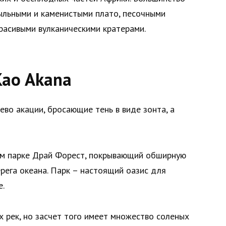
ыльными и каменистыми плато, песочными
расивыми вулканическими кратерами.
Kao Akana
ево акации, бросающие тень в виде зонта, а
м парке Драй Форест, покрывающий обширную
рега океана. Парк – настоящий оазис для
е.
 рек, но засчет того имеет множество соленых